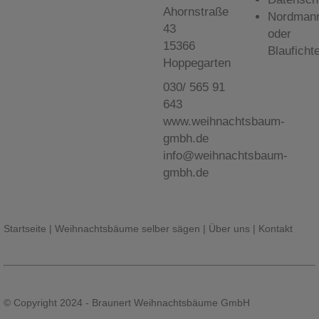
Ahornstraße
Nordman
43
oder
15366
Blauficht
Hoppegarten
030/ 565 91
643
www.weihnachtsbaum-
gmbh.de
info@weihnachtsbaum-
gmbh.de
Startseite
|
Weihnachtsbäume selber sägen
|
Über uns
|
Kontakt
© Copyright 2024 - Braunert Weihnachtsbäume GmbH