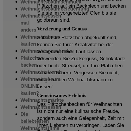
Weihnachtsbaumschmuck
Plätzchen auf ein Backblech und backen
Weihnachtsbaumbeleuchtung
Sie sie im vorgeheizten Ofen bis sie
Weihnachtsessen
goldbraun sind.
mal
Verzierung und Genuss
anders
Weihnachtsbaum
Sobald die Plätzchen abgekühlt sind,
kaufen
können Sie Ihrer Kreativität bei der
Weihnachtsgeschenke
Verzierung freien Lauf lassen.
Plätzchen
Verwenden Sie Zuckerguss, Schokolade
backen
oder bunte Streusel, um Ihre Plätzchen
Weihnachtstrends
zu verschönern. Vergessen Sie nicht,
Weihnachtsbaum
einige für den Weihnachtsmann zu
ONLINE
lassen!
kaufen?
Gemeinsames Erlebnis
Weihnachtsmärkte
Das Plätzchenbacken für Weihnachten
Weihnachtsessen
ist nicht nur eine kulinarische Freude,
Die
sondern auch eine Gelegenheit, Zeit mit
beliebtesten
Ihren Liebsten zu verbringen. Laden Sie
Weihnachtsfilme