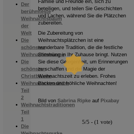
Familie und Freunde ein, sich zu
Der
beteiligen, und teilen Sie Geschichten
berühmteste
und Lachen, während Sie die Plätzchen
Weihnachtsbaum
zubereiten.
der
Welt
Die Zubereitung von
Die
Weihnachtsplätzchen ist eine
schönsten
wunderbare Tradition, die die festliche
Weihnachtsbäume
Stimmung in Ihr Zuhause bringt. Nutzen
Die
Sie diese Gelegenheit, um Erinnerungen
schönsten
zu schaffen und die Magie der
Christbäume
Weihnachtszeit zu erleben. Frohes
Weihnachtstradition
Backen und fröhliche Weihnachten!
Teil
2
Bild von
Sabrina Ripke
auf
Pixabay
Weihnachtstraditionen
Teil
1
5/5 - (1 vote)
Die
Weihnachtsgurke