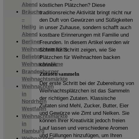
Abend
köstlichen Plätzchen? Diese
Bräuche
traditionsreiche Aktivität bringt nicht nur
–
den Duft von Gewürzen und Süßigkeiten
Heilig
in unser Zuhause, sondern schafft auch
Abend
kostbare Erinnerungen mit Familie und
Berliner
Freunden. In diesem Artikel werden wir
Weihnachtsmärkte
Schritt für Schritt zeigen, wie Sie
Beliebte
Plätzchen für Weihnachten backen
Weihnachtsfilme
können.
Brandenburger
Zutaten sammeln
Weihnachtsmärkte
Der erste Schritt bei der Zubereitung von
Weihnachten
Weihnachtsplätzchen ist das Sammeln
in
der richtigen Zutaten. Klassische
Nordrhein
Zutaten sind Mehl, Zucker, Butter, Eier
Westfalen
und Gewürze wie Zimt und Nelken. Sie
Weihnachtsmärkte
können Ihrer Kreativität jedoch freien
in
Lauf lassen und verschiedene Aromen
Hamburg
und Füllungen hinzufügen, um Ihren
Weihnachten