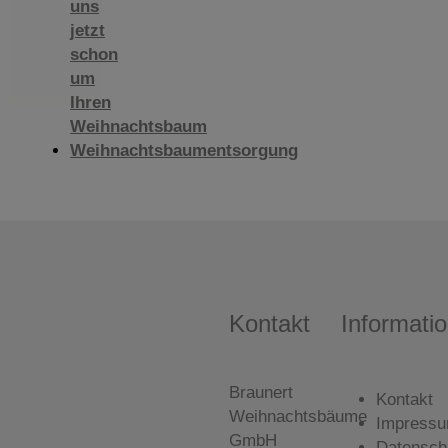
uns
jetzt
schon
um
Ihren
Weihnachtsbaum
Weihnachtsbaumentsorgung
Kontakt
Informati
Braunert
Kontakt
Weihnachtsbäume
Impress
GmbH
Datensch