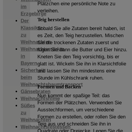
Plätzchen eine persönliche Note zu
im
verleihen.
Erzgebirge
Teig herstellen
Der
Klassiker
Sobald Sie alle Zutaten bereit haben, ist
zu
es Zeit, den Teig herzustellen. Mischen
Weihnachten
Sie die trockenen Zutaten zuerst und
Weihnachtsmärkte
fügen Sie dann die Butter und Eier hinzu.
in
Kneten Sie den Teig vorsichtig, bis er
Bayern
glatt ist. Wickeln Sie ihn in Klarsichtfolie
Sicherheit
und lassen Sie ihn mindestens eine
beim
Stunde im Kühlschrank ruhen.
Weihnachtsbaumtransport
Formen und Backen
Gänsebraten
Nun kommt der spaßige Teil: das
Weihnachtsfilme
Formen der Plätzchen. Verwenden Sie
Süßes
Ausstechformen, um verschiedene
zu
Formen zu erstellen, oder rollen Sie den
Weihnachten
Teig aus und schneiden Sie ihn in
Weihnachtsfestessen
Quadrate oder Dreiecke. Legen Sie die