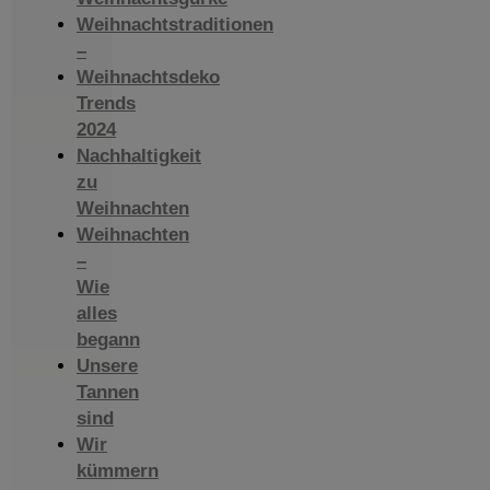
Weihnachtstraditionen
–
Weihnachtsdeko
Trends
2024
Nachhaltigkeit
zu
Weihnachten
Weihnachten
–
Wie
alles
begann
Unsere
Tannen
sind
Wir
kümmern