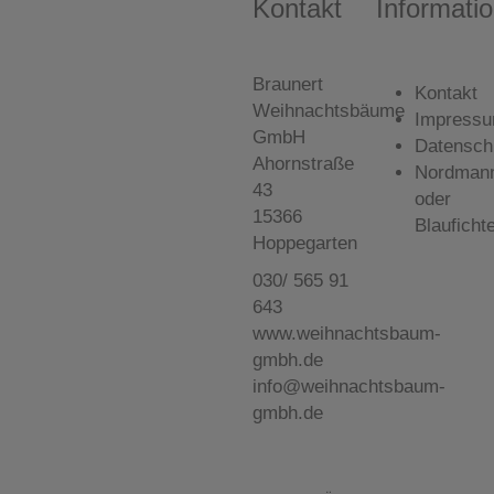
Kontakt
Informati
Braunert
Kontakt
Weihnachtsbäume
Impress
GmbH
Datensch
Ahornstraße
Nordman
43
oder
15366
Blauficht
Hoppegarten
030/ 565 91
643
www.weihnachtsbaum-
gmbh.de
info@weihnachtsbaum-
gmbh.de