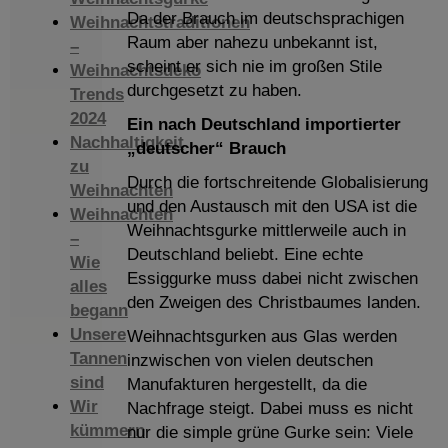
Da der Brauch im deutschsprachigen
Weihnachtstraditionen
Raum aber nahezu unbekannt ist,
–
scheint er sich nie im großen Stile
Weihnachtsdeko
durchgesetzt zu haben.
Trends
2024
Ein nach Deutschland importierter
Nachhaltigkeit
„deutscher“ Brauch
zu
Durch die fortschreitende Globalisierung
Weihnachten
und den Austausch mit den USA ist die
Weihnachten
Weihnachtsgurke mittlerweile auch in
–
Deutschland beliebt. Eine echte
Wie
Essiggurke muss dabei nicht zwischen
alles
den Zweigen des Christbaumes landen.
begann
Unsere
Weihnachtsgurken aus Glas werden
Tannen
inzwischen von vielen deutschen
sind
Manufakturen hergestellt, da die
Wir
Nachfrage steigt. Dabei muss es nicht
kümmern
nur die simple grüne Gurke sein: Viele