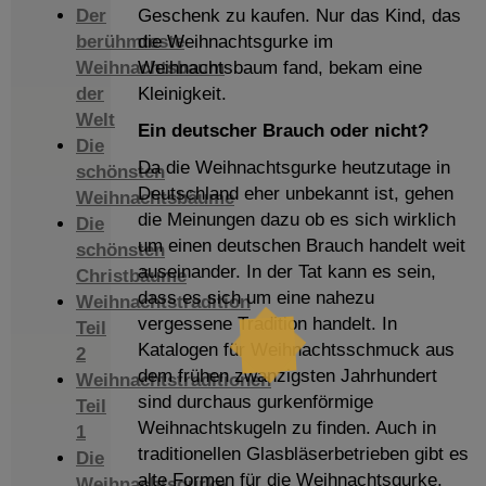
Der
Geschenk zu kaufen. Nur das Kind, das
berühmteste
die Weihnachtsgurke im
Weihnachtsbaum
Weihnachtsbaum fand, bekam eine
der
Kleinigkeit.
Welt
Ein deutscher Brauch oder nicht?
Die
Da die Weihnachtsgurke heutzutage in
schönsten
Deutschland eher unbekannt ist, gehen
Weihnachtsbäume
die Meinungen dazu ob es sich wirklich
Die
um einen deutschen Brauch handelt weit
schönsten
auseinander. In der Tat kann es sein,
Christbäume
dass es sich um eine nahezu
Weihnachtstradition
vergessene Tradition handelt. In
Teil
Katalogen für Weihnachtsschmuck aus
2
dem frühen zwanzigsten Jahrhundert
Weihnachtstraditionen
sind durchaus gurkenförmige
Teil
Weihnachtskugeln zu finden. Auch in
1
traditionellen Glasbläserbetrieben gibt es
Die
alte Formen für die Weihnachtsgurke.
Weihnachtsgurke