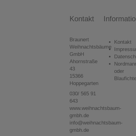
Kontakt
Informati
Braunert
Kontakt
Weihnachtsbäume
Impress
GmbH
Datensch
Ahornstraße
Nordman
43
oder
15366
Blauficht
Hoppegarten
030/ 565 91
643
www.weihnachtsbaum-
gmbh.de
info@weihnachtsbaum-
gmbh.de