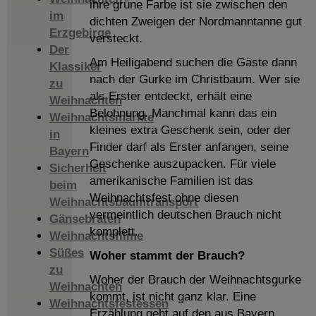
ihre grüne Farbe ist sie zwischen den
im
dichten Zweigen der Nordmanntanne gut
Erzgebirge
versteckt.
Der
Am Heiligabend suchen die Gäste dann
Klassiker
nach der Gurke im Christbaum. Wer sie
zu
als Erster entdeckt, erhält eine
Weihnachten
Belohnung. Manchmal kann das ein
Weihnachtsmärkte
kleines extra Geschenk sein, oder der
in
Finder darf als Erster anfangen, seine
Bayern
Geschenke auszupacken. Für viele
Sicherheit
amerikanische Familien ist das
beim
Weihnachtsfest ohne diesen
Weihnachtsbaumtransport
vermeintlich deutschen Brauch nicht
Gänsebraten
komplett.
Weihnachtsfilme
Süßes
Woher stammt der Brauch?
zu
Woher der Brauch der Weihnachtsgurke
Weihnachten
kommt, ist nicht ganz klar. Eine
Weihnachtsfestessen
Erzählung geht auf den aus Bayern