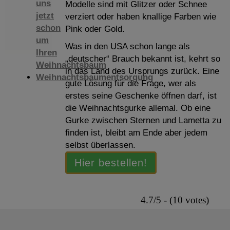
uns
Modelle sind mit Glitzer oder Schnee
jetzt
verziert oder haben knallige Farben wie
schon
Pink oder Gold.
um
Was in den USA schon lange als
Ihren
„deutscher“ Brauch bekannt ist, kehrt so
Weihnachtsbaum
in das Land des Ursprungs zurück. Eine
Weihnachtsbaumentsorgung
gute Lösung für die Frage, wer als
erstes seine Geschenke öffnen darf, ist
die Weihnachtsgurke allemal. Ob eine
Gurke zwischen Sternen und Lametta zu
finden ist, bleibt am Ende aber jedem
selbst überlassen.
Hier bestellen!
4.7/5 - (10 votes)