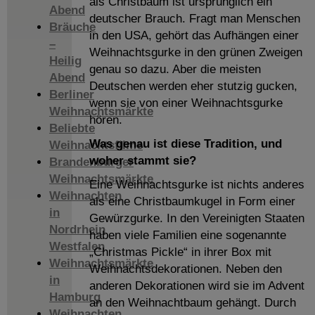
als Christbaum ist ursprünglich ein
Abend
deutscher Brauch. Fragt man Menschen
Bräuche
in den USA, gehört das Aufhängen einer
–
Weihnachtsgurke in den grünen Zweigen
Heilig
genau so dazu. Aber die meisten
Abend
Deutschen werden eher stutzig gucken,
Berliner
wenn sie von einer Weihnachtsgurke
Weihnachtsmärkte
hören.
Beliebte
Was genau ist diese Tradition, und
Weihnachtsfilme
woher stammt sie?
Brandenburger
Weihnachtsmärkte
Eine Weihnachtsgurke ist nichts anderes
Weihnachten
als eine Christbaumkugel in Form einer
in
Gewürzgurke. In den Vereinigten Staaten
Nordrhein
haben viele Familien eine sogenannte
Westfalen
„Christmas Pickle“ in ihrer Box mit
Weihnachtsmärkte
Weihnachtsdekorationen. Neben den
in
anderen Dekorationen wird sie im Advent
Hamburg
an den Weihnachtbaum gehängt. Durch
Weihnachten