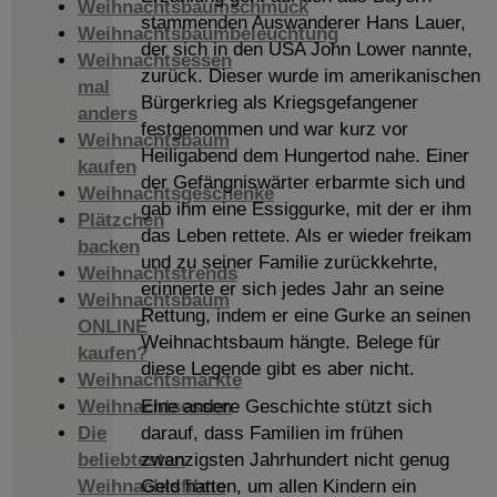
Weihnachtsbaumschmuck
stammenden Auswanderer Hans Lauer,
Weihnachtsbaumbeleuchtung
der sich in den USA John Lower nannte,
Weihnachtsessen
zurück. Dieser wurde im amerikanischen
mal
Bürgerkrieg als Kriegsgefangener
anders
festgenommen und war kurz vor
Weihnachtsbaum
Heiligabend dem Hungertod nahe. Einer
kaufen
der Gefängniswärter erbarmte sich und
Weihnachtsgeschenke
gab ihm eine Essiggurke, mit der er ihm
Plätzchen
das Leben rettete. Als er wieder freikam
backen
und zu seiner Familie zurückkehrte,
Weihnachtstrends
erinnerte er sich jedes Jahr an seine
Weihnachtsbaum
Rettung, indem er eine Gurke an seinen
ONLINE
Weihnachtsbaum hängte. Belege für
kaufen?
diese Legende gibt es aber nicht.
Weihnachtsmärkte
Weihnachtsessen
Eine andere Geschichte stützt sich
Die
darauf, dass Familien im frühen
beliebtesten
zwanzigsten Jahrhundert nicht genug
Weihnachtsfilme
Geld hatten, um allen Kindern ein