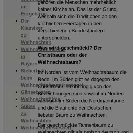
gehören die Menschen mehrheitlich
im
keiner Kirche an. Das ist der Grund,
Erzgebirge
weshalb sich die Traditionen an den
Der
kirchlichen Feiertagen in den
Klassiker
verschiedenen Bundesländern
zu
unterscheiden.
Weihnachten
Was wird geschmückt? Der
Weihnachtsmärkte
Christbaum oder der
in
Weihnachtsbaum?
Bayern
Sicherheit
Im Norden ist vom Weihnachtsbaum die
beim
Rede. Im Süden gibt es dagegen den
Weihnachtsbaumtransport
Christbaum. Unabhängig von den
Gänsebraten
Bezeichnungen sind sowohl im Norden
Weihnachtsfilme
wie auch im Süden die Nordmanntanne
Süßes
und die Blaufichte der Deutschen
zu
liebster Baum zu Weihnachten.
Weihnachten
Der geschmückte Tannenbaum zu
Weihnachtsfestessen
Weihnachten gilt als typisch deutsch und