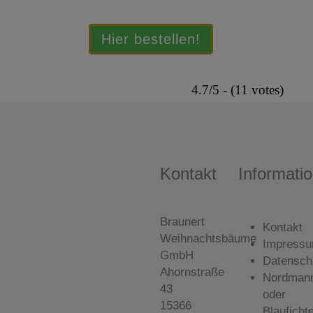
Hier bestellen!
4.7/5 - (11 votes)
Kontakt
Informati
Braunert
Kontakt
Weihnachtsbäume
Impress
GmbH
Datensch
Ahornstraße
Nordman
43
oder
15366
Blauficht