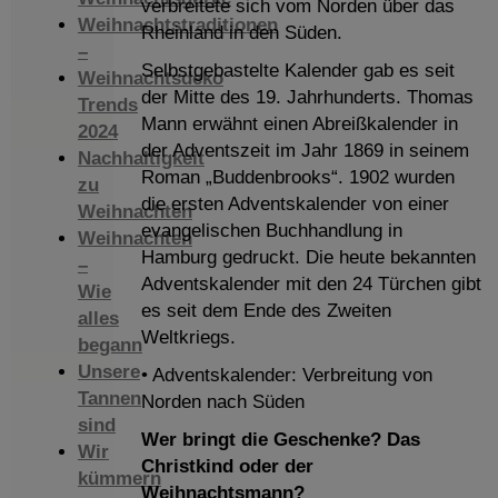
verbreitete sich vom Norden über das
Weihnachtstraditionen
Rheinland in den Süden.
–
Selbstgebastelte Kalender gab es seit
Weihnachtsdeko
der Mitte des 19. Jahrhunderts. Thomas
Trends
Mann erwähnt einen Abreißkalender in
2024
der Adventszeit im Jahr 1869 in seinem
Nachhaltigkeit
Roman „Buddenbrooks“. 1902 wurden
zu
die ersten Adventskalender von einer
Weihnachten
evangelischen Buchhandlung in
Weihnachten
Hamburg gedruckt. Die heute bekannten
–
Adventskalender mit den 24 Türchen gibt
Wie
es seit dem Ende des Zweiten
alles
Weltkriegs.
begann
Unsere
• Adventskalender: Verbreitung von
Tannen
Norden nach Süden
sind
Wer bringt die Geschenke? Das
Wir
Christkind oder der
kümmern
Weihnachtsmann?