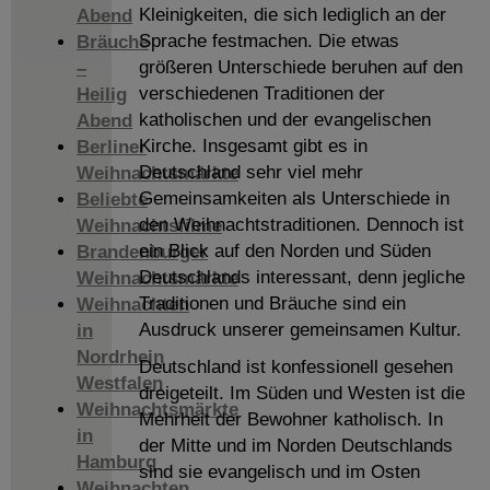
Kleinigkeiten, die sich lediglich an der
Abend
Sprache festmachen. Die etwas
Bräuche
größeren Unterschiede beruhen auf den
–
verschiedenen Traditionen der
Heilig
katholischen und der evangelischen
Abend
Kirche. Insgesamt gibt es in
Berliner
Deutschland sehr viel mehr
Weihnachtsmärkte
Gemeinsamkeiten als Unterschiede in
Beliebte
den Weihnachtstraditionen. Dennoch ist
Weihnachtsfilme
ein Blick auf den Norden und Süden
Brandenburger
Deutschlands interessant, denn jegliche
Weihnachtsmärkte
Traditionen und Bräuche sind ein
Weihnachten
Ausdruck unserer gemeinsamen Kultur.
in
Nordrhein
Deutschland ist konfessionell gesehen
Westfalen
dreigeteilt. Im Süden und Westen ist die
Weihnachtsmärkte
Mehrheit der Bewohner katholisch. In
in
der Mitte und im Norden Deutschlands
Hamburg
sind sie evangelisch und im Osten
Weihnachten