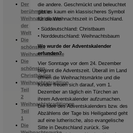
Der
die andere. Geschmückt und beleuchtet
berühmteste
gibt es kaum ein klassischeres Symbol
Weihnachtsbaum
für die Weihnachtszeit in Deutschland.
der
• Süddeutschland: Christbaum
Welt
• Norddeutschland: Weihnachtsbaum
Die
Wo wurde der Adventskalender
schönsten
erfunden?
Weihnachtsbäume
Die
Vier Sonntage vor dem 24. Dezember
schönsten
beginnt die Adventszeit. Überall im Land
Christbäume
öffnen die Weihnachtsmärkte und die
Weihnachtstradition
Kinder freuen sich darauf, vom 1.
Teil
Dezember an täglich ein Türchen an
2
ihrem Adventskalender aufzumachen.
Weihnachtstraditionen
Die Idee des Adventskalenders bzw. des
Teil
Abzählens der Tage bis Heiligabend geht
1
auf eine lutherische, also evangelische
Die
Sitte in Deutschland zurück. Sie
Weihnachtsgurke