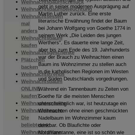
Weihnachtsbaumschmuck
geht in seiner modernen Ausprägung auf
Weihnachtsbaumbeleuchtung
Martin Luther zurück. Eine erste
Weihnachtsessen
literarische Erwähnung findet der Baum
mal
bei Johann Wolfgang von Goethe 1774 in
anders
seinem Werk „Die Leiden des jungen
Weihnachtsbaum
Werthers“. Es dauerte eine lange Zeit,
kaufen
aber bis zum Ende des 19. Jahrhunderts
Weihnachtsgeschenke
war der Brauch zu Weihnachten einen
Plätzchen
Baum ins Wohnzimmer zu stellen auch
backen
in die katholischen Regionen im Westen
Weihnachtstrends
und Süden Deutschlands vorgedrungen.
Weihnachtsbaum
ONLINE
Während ein Tannenbaum zu Zeiten von
kaufen?
Goethe für die meisten Menschen
Weihnachtsmärkte
unerschwinglich war, ist heutzutage ein
Weihnachtsessen
Weihnachten ohne einen geschmückten
Die
Nadelbaum im Wohnzimmer kaum
beliebtesten
denkbar. Ob Blaufichte oder
Weihnachtsfilme
Nordmanntanne, eine ist so schön wie