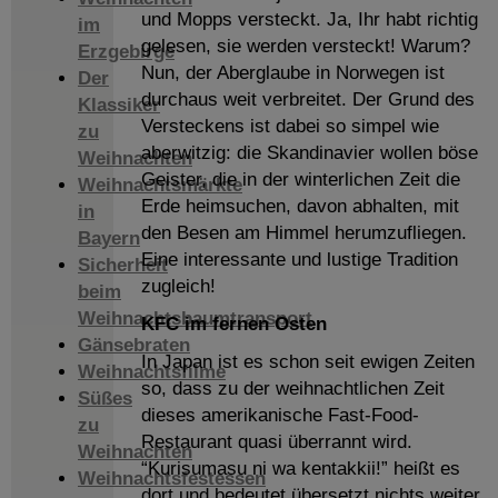
und Mopps versteckt. Ja, Ihr habt richtig
im
gelesen, sie werden versteckt! Warum?
Erzgebirge
Nun, der Aberglaube in Norwegen ist
Der
durchaus weit verbreitet. Der Grund des
Klassiker
Versteckens ist dabei so simpel wie
zu
aberwitzig: die Skandinavier wollen böse
Weihnachten
Geister, die in der winterlichen Zeit die
Weihnachtsmärkte
Erde heimsuchen, davon abhalten, mit
in
den Besen am Himmel herumzufliegen.
Bayern
Eine interessante und lustige Tradition
Sicherheit
zugleich!
beim
Weihnachtsbaumtransport
KFC im fernen Osten
Gänsebraten
In Japan ist es schon seit ewigen Zeiten
Weihnachtsfilme
so, dass zu der weihnachtlichen Zeit
Süßes
dieses amerikanische Fast-Food-
zu
Restaurant quasi überrannt wird.
Weihnachten
“Kurisumasu ni wa kentakkii!” heißt es
Weihnachtsfestessen
dort und bedeutet übersetzt nichts weiter