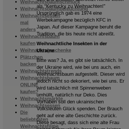
Weihnachtsbaumschmuck
als “Kentucky zu Weihnachten!”
Weihnachtsbaumbeleuchtung
Ursprünglich gab es 1974 eine
Weihnachtsessen
Werbekampagne bezüglich KFC in
mal
Japan. Auf dieser Kampagne beruht die
anders
Tradition, die bis heute nicht abreißt.
Weihnachtsbaum
kaufen
Weihnachtliche Insekten in der
Weihnachtsgeschenke
Ukraine
Plätzchen
Bitte was? Ja, es gibt sie tatsächlich. In
backen
der Ukraine wird, wie bei uns auch, ein
Weihnachtstrends
Weihnachtsbaum aufgestellt. Dieser wird
Weihnachtsbaum
jedoch nicht so dekoriert, wie bei uns. Er
ONLINE
wird tatsächlich mit Spinnenweben
kaufen?
umhüllt, natürlich nur Deko. Dies
Weihnachtsmärkte
Vorhaben soll den ukrainischen
Weihnachtsessen
Volksleuten Glück spenden. Der Brauch
Die
geht auf eine alte Geschichte zurück.
beliebtesten
Diese besagt, dass sich eine alte Frau
Weihnachtsfilme