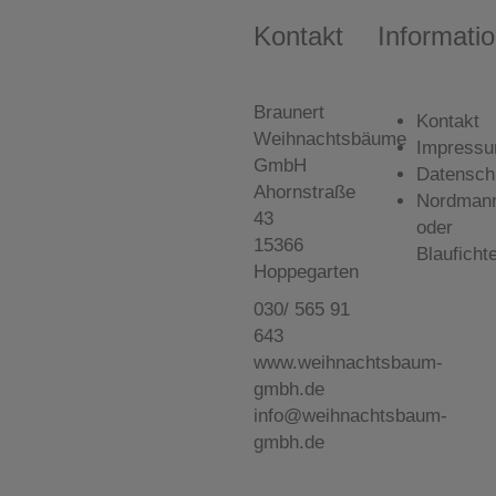
Kontakt
Informati
Braunert
Kontakt
Weihnachtsbäume
Impress
GmbH
Datensch
Ahornstraße
Nordman
43
oder
15366
Blauficht
Hoppegarten
030/ 565 91
643
www.weihnachtsbaum-
gmbh.de
info@weihnachtsbaum-
gmbh.de