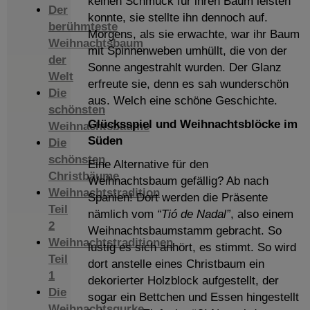
keinen Schmuck für ihren Baum leisten
Der
konnte, sie stellte ihn dennoch auf.
berühmteste
Morgens, als sie erwachte, war ihr Baum
Weihnachtsbaum
mit Spinnenweben umhüllt, die von der
der
Sonne angestrahlt wurden. Der Glanz
Welt
erfreute sie, denn es sah wunderschön
Die
aus. Welch eine schöne Geschichte.
schönsten
Glücksspiel und Weihnachtsblöcke im
Weihnachtsbäume
Süden
Die
schönsten
Eine Alternative für den
Christbäume
Weihnachtsbaum gefällig? Ab nach
Weihnachtstradition
Spanien! Dort werden die Präsente
Teil
nämlich vom
“Tió de Nadal”
, also einem
2
Weihnachtsbaumstamm gebracht. So
Weihnachtstraditionen
lustig es sich anhört, es stimmt. So wird
Teil
dort anstelle eines Christbaum ein
1
dekorierter Holzblock aufgestellt, der
Die
sogar ein Bettchen und Essen hingestellt
Weihnachtsgurke