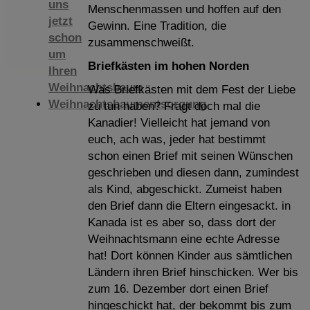
uns
Menschenmassen und hoffen auf den
jetzt
Gewinn. Eine Tradition, die
schon
zusammenschweißt.
um
Briefkästen im hohen Norden
Ihren
Weihnachtsbaum
Was Briefkästen mit dem Fest der Liebe
Weihnachtsbaumentsorgung
zu tun haben? Fragt doch mal die
Kanadier! Vielleicht hat jemand von
euch, ach was, jeder hat bestimmt
schon einen Brief mit seinen Wünschen
geschrieben und diesen dann, zumindest
als Kind, abgeschickt. Zumeist haben
den Brief dann die Eltern eingesackt. in
Kanada ist es aber so, dass dort der
Weihnachtsmann eine echte Adresse
hat! Dort können Kinder aus sämtlichen
Ländern ihren Brief hinschicken. Wer bis
zum 16. Dezember dort einen Brief
hingeschickt hat, der bekommt bis zum