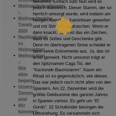
bekommt. Einfach süß! Nun wird es
Weihnachtstraditionen
jedoch diabolisch. Dieser Stamm, der so
–
herrlich umsorgt wurde, wird sodann am
Weihnachtsdeko
heiligen Abend ins Kaminfeuer geworfen
Trends
und mit Stöcken verdroschen. Wenn er
2024
dann knackt, dann ist das ein Zeichen,
Nachhaltigkeit
dass es Süßes und Geschenke gibt.
zu
Denn im übertragenen Sinne scheidet er
Weihnachten
dann seine Exkremente aus. Ja, das ist
Weihnachten
ernst gemeint. Nicht umsonst trägt er
–
den Spitznamen Caga Tió, der
Wie
“Kackende Baumstamm”
. Kaum ein
alles
Ritual ist so gegensätzlich, wie dieses.
begann
Das war jedoch noch nicht alles von den
Unsere
Spaniern. Am 22. Dezember wird die
Tannen
größte Geldsumme des ganzen Jahres
sind
in Spanien verlost. Es geht um
“El
Wir
Gordo”
. 22 Schulkinder besingen die
kümmern
Lottoziehung. Es versammeln sich