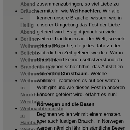
zusammenzubringen, so viel Liebe zu
Abend
vermitteln, wie
Weihnachten
. Wir alle
Bräuche
kennen unsere Bräuche, wissen, wie in
–
unserer Umgebung das Fest der Liebe
Heilig
gefeiert wird. Es gibt jedoch so viele
Abend
weitere Traditionen auf der Welt, so viele
Berliner
gelebte Bräuche, die jedes Jahr zu der
Weihnachtsmärkte
winterlichen Zeit gefeiert werden. Wir in
Beliebte
Deutschland kennen selbstverständlich
Weihnachtsfilme
die Tradition schlechthin: das Aufstellen
Brandenburger
von einem
Christbaum
. Welche
Weihnachtsmärkte
weiteren Traditionen es auf der weiten
Weihnachten
Welt gibt und wie dieses Fest in anderen
in
Ländern gefeiert wird, erfahrt es nun!
Nordrhein
Westfalen
Norwegen und die Besen
Weihnachtsmärkte
Beginnen wollen wir mit einem ernsten,
in
aber auch lustigen Brauch. In Norwegen
Hamburg
werden nämlich jährlich sämtliche Besen
Weihnachten